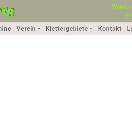
Wandern
im
mine
Verein
Klettergebiete
Kontakt
L