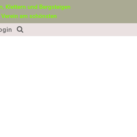
, Klettern und Bergsteigen
 Verein am schönsten
ogin