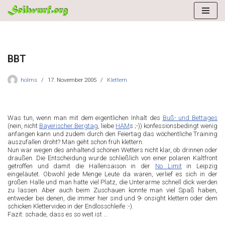
Zum
Inhalt
springen
BBT
holms
17. November 2005
Klettern
Was tun, wenn man mit dem eigentlichen Inhalt des
Buß- und Bettages
(nein, nicht
Bayerischer Bergtag
, liebe
HAM
s ;-)) konfessionsbedingt wenig
anfangen kann und zudem durch den Feiertag das wöchentliche Training
auszufallen droht? Man geht schon früh klettern.
Nun war wegen des anhaltend schönen Wetters nicht klar, ob drinnen oder
draußen. Die Entscheidung wurde schließlich von einer polaren Kaltfront
getroffen und damit die Hallensaison in der
No Limit
in Leipzig
eingeläutet. Obwohl jede Menge Leute da waren, verlief es sich in der
großen Halle und man hatte viel Platz, die Unterarme schnell dick werden
zu lassen. Aber auch beim Zuschauen konnte man viel Spaß haben,
entweder bei denen, die immer hier sind und 9- onsight klettern oder dem
schicken Klettervideo in der Endlosschleife :-).
Fazit: schade, dass es so weit ist …