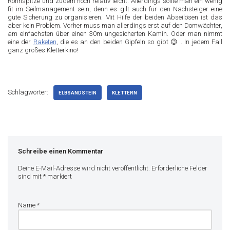
Rohnspitze und zudem noch relativ leicht. Allerdings sollte man ein wenig
fit im Seilmanagement sein, denn es gilt auch für den Nachsteiger eine
gute Sicherung zu organisieren. Mit Hilfe der beiden Abseilösen ist das
aber kein Problem. Vorher muss man allerdings erst auf den Domwächter,
am einfachsten über einen 30m ungesicherten Kamin. Oder man nimmt
eine der
Raketen
, die es an den beiden Gipfeln so gibt 😉 . In jedem Fall
ganz großes Kletterkino!
Schlagwörter:
ELBSANDSTEIN
KLETTERN
Schreibe einen Kommentar
Deine E-Mail-Adresse wird nicht veröffentlicht.
Erforderliche Felder
sind mit
*
markiert
Name
*