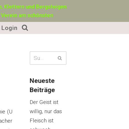
, Klettern und Bergsteigen
 Verein am schönsten
Login
Neueste
Beiträge
Der Geist ist
willig, nur das
nie (U
Fleisch ist
acher