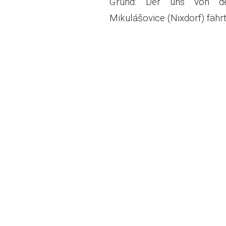
Grund: Der uns von der
Mikulášovice (Nixdorf) fäh