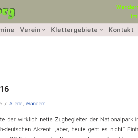
Wandern
im
mine
Verein
Klettergebiete
Kontakt
016
6
Allerlei
,
Wandern
gte der wirklich nette Zugbegleiter der Nationalparkli
deutschen Akzent. „aber, heute geht es nicht.“ Einf