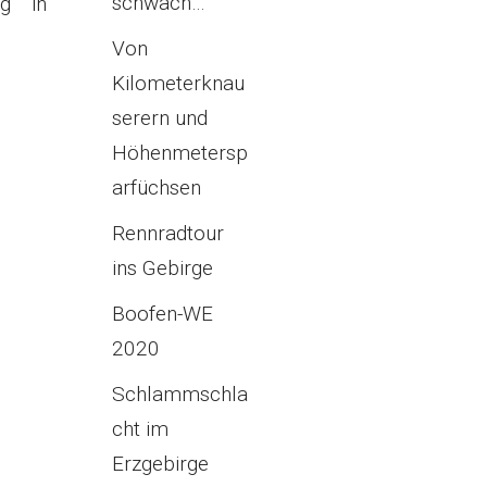
schwach…
ug in
Von
Kilometerknau
serern und
Höhenmetersp
arfüchsen
Rennradtour
ins Gebirge
Boofen-WE
2020
Schlammschla
cht im
Erzgebirge