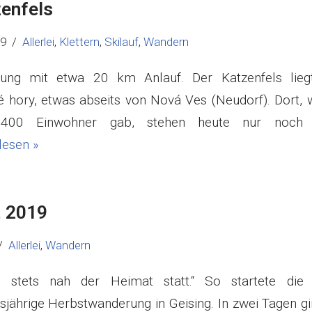
zenfels
19
Allerlei
,
Klettern
,
Skilauf
,
Wandern
igung mit etwa 20 km Anlauf. Der Katzenfels lie
 hory, etwas abseits von Nová Ves (Neudorf). Dort, 
400 Einwohner gab, stehen heute nur noch 
lesen »
t 2019
Allerlei
,
Wandern
en stets nah der Heimat statt.“ So startete die
sjährige Herbstwanderung in Geising. In zwei Tagen g