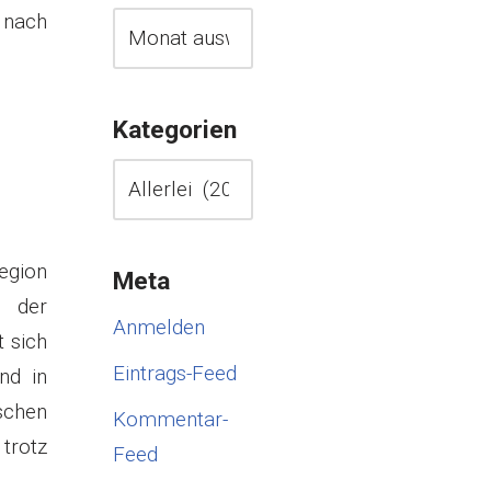
 nach
Kategorien
egion
Meta
n der
Anmelden
 sich
Eintrags-Feed
und in
schen
Kommentar-
trotz
Feed