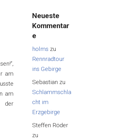
Neueste
Kommentar
e
holms
zu
Rennradtour
en!“,
ins Gebirge
er am
Sebastian
zu
usste
Schlammschla
nn am
cht im
 der
Erzgebirge
Steffen Röder
zu