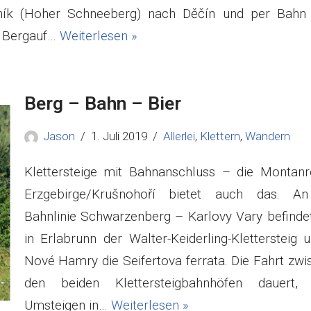
ík (Hoher Schneeberg) nach Děčín und per Bahn
s Bergauf…
Weiterlesen »
Berg – Bahn – Bier
Jason
1. Juli 2019
Allerlei
,
Klettern
,
Wandern
Klettersteige mit Bahnanschluss – die Montanr
Erzgebirge/Krušnohoří bietet auch das. A
Bahnlinie Schwarzenberg – Karlovy Vary befindet
in Erlabrunn der Walter-Keiderling-Klettersteig 
Nové Hamry die Seifertova ferrata. Die Fahrt zwi
den beiden Klettersteigbahnhöfen dauert, 
Umsteigen in…
Weiterlesen »