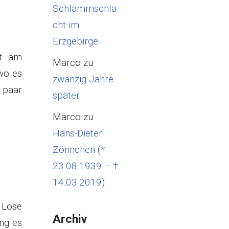
Schlammschla
cht im
Erzgebirge
gt am
Marco
zu
wo es
zwanzig Jahre
paar
später
Marco
zu
Hans-Dieter
Zönnchen (*
23.08.1939 – †
14.03.2019)
 Lose
Archiv
ing es