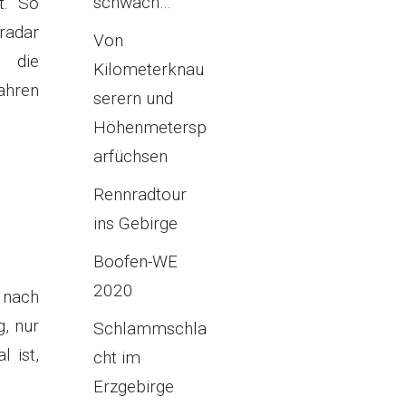
schwach…
t. So
radar
Von
 die
Kilometerknau
ahren
serern und
Höhenmetersp
arfüchsen
Rennradtour
ins Gebirge
Boofen-WE
2020
e nach
, nur
Schlammschla
 ist,
cht im
Erzgebirge