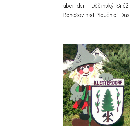
über den Děčínský Sněžn
Benešov nad Ploučnicí. Da