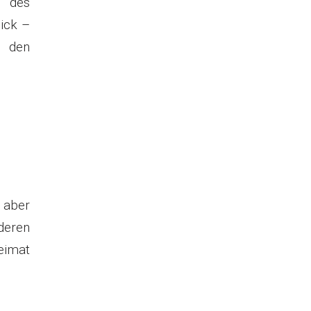
b des
ick –
 den
t aber
deren
imat