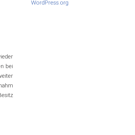
WordPress.org
ieder
n bei
eiter
 nahm
sitz