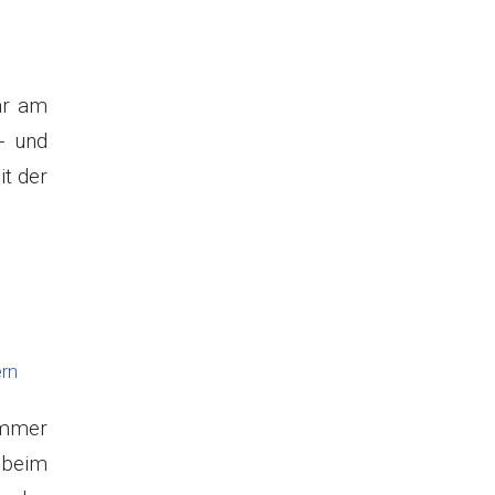
ar am
- und
it der
rn
immer
 beim