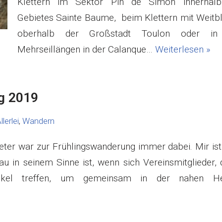
Klettern im Sektor Pin de Simon innerhal
Gebietes Sainte Baume, beim Klettern mit Weitbl
oberhalb der Großstadt Toulon oder in
Mehrseillängen in der Calanque…
Weiterlesen »
g 2019
llerlei
,
Wandern
 Dieter war zur Frühlingswanderung immer dabei. Mir is
u in seinem Sinne ist, wenn sich Vereinsmitglieder, 
nkel treffen, um gemeinsam in der nahen He