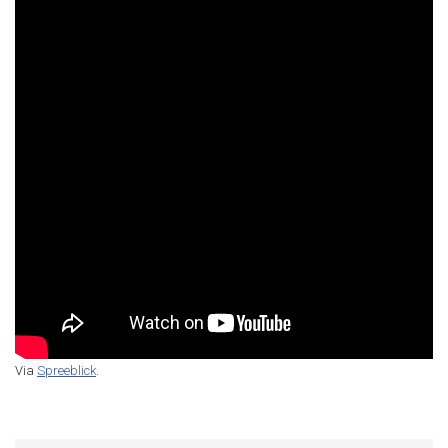
Via
Spreeblick
.