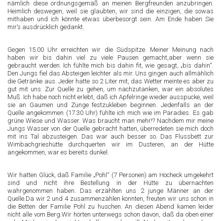
nämlich diese ordnungsgemäß an meinen Bergfreunden anzubringen.
Heimlich deswegen, weil sie glaubten, wir sind die einzigen, die sowas
mithaben und ich könnte etwas überbesorgt sein. Am Ende haben Sie
mir’s ausdrücklich gedankt.
Gegen 15.00 Uhr erreichten wir die Südspitze. Meiner Meinung nach
haben wir bis dahin viel zu viele Pausen gemacht,aber wenn sie
gebraucht werden. Ich fühlte mich bis dahin fit, wie gesagt, „bis dahin“.
Den Jungs fiel das Absteigen leichter als mir. Uns gingen auch allmählich
die Getränke aus. Jeder hatte so 2 Liter mit, das Wetter meinte es aber zu
gut mit uns. Zur Quelle zu gehen, um nachzutanken, war ein absolutes
Muß. Ich habe noch nicht erlebt, daß ich Apfelringe wieder ausspucke, weil
sie an Gaumen und Zunge festzukleben beginnen. Jedenfalls an der
Quelle angekommen (17.30 Uhr) fühlte ich mich wie im Paradies. Es gab
grüne Wiese und Wasser. Was braucht man mehr!? Nachdem mir meine
Jungs Wasser von der Quelle gebracht hatten, überredeten sie mich doch
mit ins Tal abzusteigen. Das war auch besser so. Das Flussbett zur
Wimbachgrieshütte durchquerten wir im Dusteren, an der Hütte
angekommen, war es bereits dunkel.
Wir hatten Glück, daß Familie „Pohl“ (7 Personen) am Hocheck umgekehrt
sind und nicht ihre Bestellung in der Hütte zu übernachten
wahrgenommen haben. Das erzählten uns 2 junge Männer an der
Quelle.Da wir 2 und 4 zusammenzählen konnten, freuten wir uns schon in
die Betten der Familie Pohl zu huschen. An diesen Abend kamen leider
nicht alle vom Berg.Wir hörten unterwegs schon davon, daß da oben einer