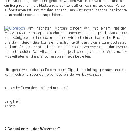
sehr Müde sei, aber nicht geholfen werden will. Noch weit nach uns kam
ein Bergfreund in die Hütte und erzählte, daß er noch mal zu dieser Person
aufgestiegen ist und mit ihm sprach. Den Rettungshubschrauber konnte
man nachts noch sehr lange hören.
Am nächsten Morgen gingen wir, mit einem riesigen
MUSKELKATER im Gepäck, Richtung Funtensee und stiegen die Saugasse
zum Königsee ab. In diesem nahmen wir noch ein erfrischendes Bad um
uns dann durch das Touristen umströmte St. Bartholomä zum Bootssteg
zu kämpfen. Ich empfand die Fahrt über den Königsee ausnahmsweise
als sehr schön! Der Alltag hat mich jetzt wieder, aber der Watzmann-
Muskelkater wird mich noch ein paar Tage begleiten.
Übrigens, wer sich das Foto mit dem Gipfelbucheintrag genauer ansieht,
kann noch eine Besonderheit entdecken, der wir beiwohnten.
Tip: es heißt wirklich „ck“ und nicht „ch“!
Berg Heil,
Annett
2 Gedanken zu „der Watzmann“