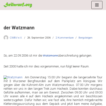
Zum
Inhalt
springen
der Watzmann
CWBV e.V.
28. September 2006
2 Kommentare
Bergsteigen
So, am 22.09.2006 ist mir die
Watzmann
überschreitung gelungen.
Seit 2000 hatte ich mir dies vorgenommen, nun folgt leerer Raum.
Am Donnerstag 15.00 Uhr begann die langersehnte Tour
mit 3 Wurzener Bergfreunden auf dem Parkplatz am Königsee. Wir
gingen über die Kühroint-Alm zum Watzmannhaus. 07.00 Uhr morgens
reihten wir uns in den langen Trek zum Hocheck. Dabei konnten durchaus
Gefühle aufkommen, man sei am Everest. Zwischen 09.00 Uhr und 09.30
Uhr waren alle 4 auf dem Hocheck angekommen und wir beschlossen
weiterzugehen. Dafür holten wir, wie fast alle, ihre heimlich mitgebrachte
Klettersteigausrüstung aus dem Gepäck und jetzt kam meine Aufgabe,