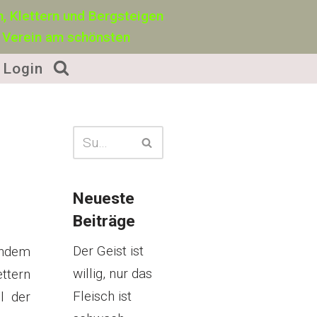
, Klettern und Bergsteigen
 Verein am schönsten
Login
Neueste
Beiträge
Der Geist ist
chdem
willig, nur das
ttern
Fleisch ist
l der