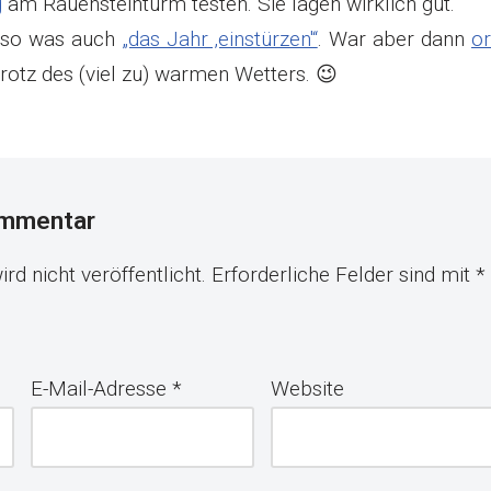
g
am Rauensteinturm testen. Sie lagen wirklich gut.
 so was auch
„das Jahr ‚einstürzen'“
. War aber dann
or
rotz des (viel zu) warmen Wetters. 😉
ommentar
rd nicht veröffentlicht.
Erforderliche Felder sind mit
*
E-Mail-Adresse
*
Website