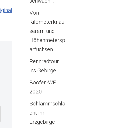
schwach…
iginal
Von
Kilometerknau
serern und
Höhenmetersp
arfüchsen
Rennradtour
ins Gebirge
Boofen-WE
2020
Schlammschla
cht im
Erzgebirge