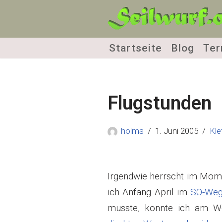
Zum
Inhalt
Startseite
Blog
Ter
springen
Flugstunden
holms
1. Juni 2005
Kle
Irgendwie herrscht im Mome
ich Anfang April im
SO-We
musste, konnte ich am W