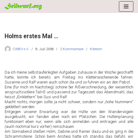
Zum
Inhalt
springen
Holms erstes Mal …
CWBV e.V.
8. Juli 2008
2 Kommentare
Klettern
Da ich meine selbstauferlegten Aufgaben zuhause in der Woche geschafft
hatte, konnte ich bereits am Freitag ins Kletterwochenende fahren.
Susanne und Ralf waren auch schon da und so fuhren wir an den Pabst.
Eine (für mich im Nachstieg) schöne 5er Rißverschneidung, der wesentlich
anspruchsvollere Talriß und passend zur Tageszeit das Abendmahl, das
heisst „Einklettern“ bei Susi und Ralf.
Macht nichts, morgen sollte ja nicht schwer, sondern nur „hohe Nummern“
geklettert werden.
Entgegen unserer Erwartung war die Hütte von den Wandervögeln
ausgebucht, wir fanden aber noch ein Plätzchen. Die Hüttenplanung
funktioniert eben nur, wenn alle sich anmelden und eintragen und alle
(auch nochmal kurz vorher) reinschauen.
Am Sonnabend stießen Holm, Sabine und Rainer dazu und es ging in die
Schrammsteine. Schon beim Anstieg hatte ich ständig das Gefühl, wir