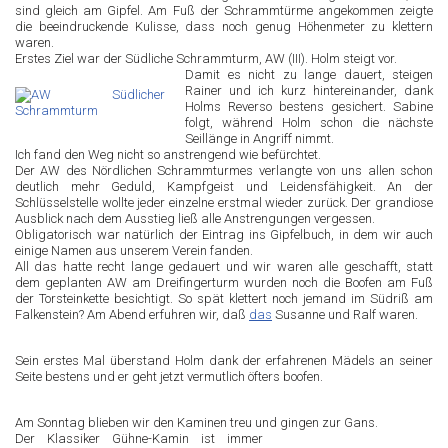
sind gleich am Gipfel. Am Fuß der Schrammtürme angekommen zeigte
die beeindruckende Kulisse, dass noch genug Höhenmeter zu klettern
waren.
Erstes Ziel war der Südliche Schrammturm, AW (III). Holm steigt vor.
Damit es nicht zu lange dauert, steigen
Rainer und ich kurz hintereinander, dank
Holms Reverso bestens gesichert. Sabine
folgt, während Holm schon die nächste
Seillänge in Angriff nimmt.
Ich fand den Weg nicht so anstrengend wie befürchtet.
Der AW des Nördlichen Schrammturmes verlangte von uns allen schon
deutlich mehr Geduld, Kampfgeist und Leidensfähigkeit. An der
Schlüsselstelle wollte jeder einzelne erstmal wieder zurück. Der grandiose
Ausblick nach dem Ausstieg ließ alle Anstrengungen vergessen.
Obligatorisch war natürlich der Eintrag ins Gipfelbuch, in dem wir auch
einige Namen aus unserem Verein fanden.
All das hatte recht lange gedauert und wir waren alle geschafft, statt
dem geplanten AW am Dreifingerturm wurden noch die Boofen am Fuß
der Torsteinkette besichtigt. So spät klettert noch jemand im Südriß am
Falkenstein? Am Abend erfuhren wir, daß
das
Susanne und Ralf waren.
Sein erstes Mal überstand Holm dank der erfahrenen Mädels an seiner
Seite bestens und er geht jetzt vermutlich öfters boofen.
Am Sonntag blieben wir den Kaminen treu und gingen zur Gans.
Der Klassiker Gühne-Kamin ist immer