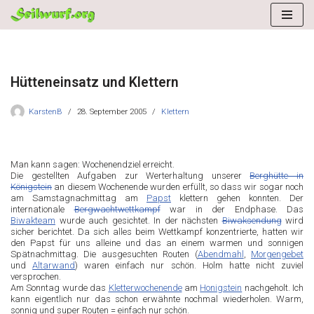
Zum
Inhalt
springen
Hütteneinsatz und Klettern
KarstenB
28. September 2005
Klettern
Man kann sagen: Wochenendziel erreicht.
Die gestellten Aufgaben zur Werterhaltung unserer
Berghütte in
Königstein
an diesem Wochenende wurden erfüllt, so dass wir sogar noch
am Samstagnachmittag am
Papst
klettern gehen konnten. Der
internationale
Bergwachtwettkampf
war in der Endphase. Das
Biwakteam
wurde auch gesichtet. In der nächsten
Biwaksendung
wird
sicher berichtet. Da sich alles beim Wettkampf konzentrierte, hatten wir
den Papst für uns alleine und das an einem warmen und sonnigen
Spätnachmittag. Die ausgesuchten Routen (
Abendmahl
,
Morgengebet
und
Altarwand
) waren einfach nur schön. Holm hatte nicht zuviel
versprochen.
Am Sonntag wurde das
Kletterwochenende
am
Honigstein
nachgeholt. Ich
kann eigentlich nur das schon erwähnte nochmal wiederholen. Warm,
sonnig und super Routen = einfach nur schön.