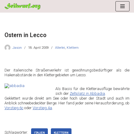
Zum
Inhalt
springen
Ostern in Lecco
Jason
18. April 2009
Allerlei
,
Klettern
Der italienische Straßenverkehr ist gewöhnungsbedürftiger als die
Hakenabstände in den Klettergebieten um Lecco.
Als Basis für die Kletterausflüge bewährte
sich der
Zeltplatz in Abbadia
.
Geklettert wurde direkt am See oder hoch über der Stadt und auch im
Anblick schneebedeckter Berge. Hier fand jeder seine Herausforderung, ob
Vorstieg 6c
oder
Vorstieg 4a
.
Schlagwörter:
ITALIEN
KLETTERN