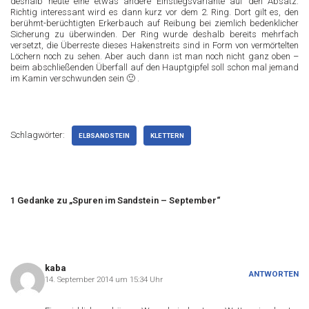
deshalb heute eine etwas andere Einstiegsvariante auf den Absatz.
Richtig interessant wird es dann kurz vor dem 2. Ring. Dort gilt es, den
berühmt-berüchtigten Erkerbauch auf Reibung bei ziemlich bedenklicher
Sicherung zu überwinden. Der Ring wurde deshalb bereits mehrfach
versetzt, die Überreste dieses Hakenstreits sind in Form von vermörtelten
Löchern noch zu sehen. Aber auch dann ist man noch nicht ganz oben –
beim abschließenden Überfall auf den Hauptgipfel soll schon mal jemand
im Kamin verschwunden sein 🙂 .
Schlagwörter:
ELBSANDSTEIN
KLETTERN
1 Gedanke zu „Spuren im Sandstein – September“
kaba
ANTWORTEN
14. September 2014 um 15:34 Uhr