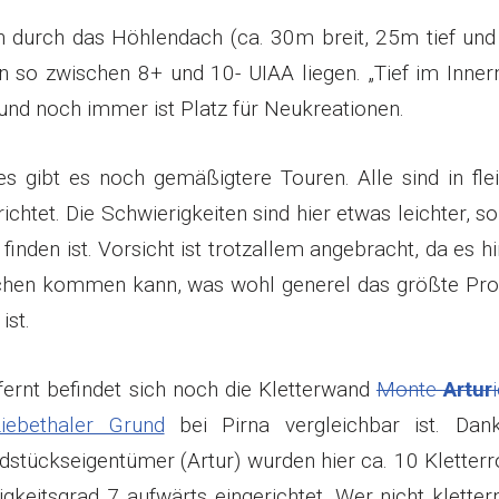
h durch das Höhlendach (ca. 30m breit, 25m tief un
n so zwischen 8+ und 10- UIAA liegen. „Tief im Inner
 und noch immer ist Platz für Neukreationen.
s gibt es noch gemäßigtere Touren. Alle sind in flei
chtet. Die Schwierigkeiten sind hier etwas leichter, s
 finden ist. Vorsicht ist trotzallem angebracht, da es h
üchen kommen kann, was wohl generel das größte Pr
ist.
ernt befindet sich noch die Kletterwand
Monte
Artur
Liebethaler Grund
bei Pirna vergleichbar ist. Dan
dstückseigentümer (Artur) wurden hier ca. 10 Kletter
eitsgrad 7 aufwärts eingerichtet. Wer nicht klettern