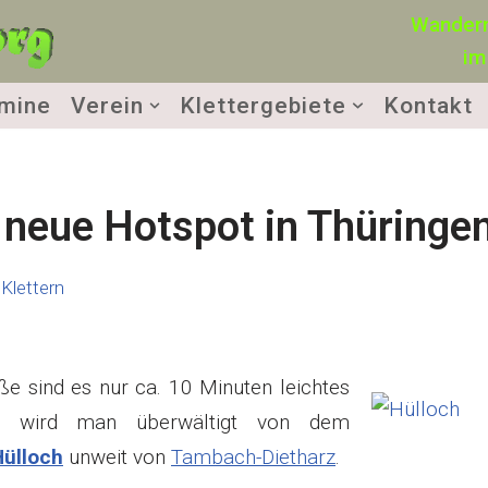
Wandern
im
mine
Verein
Klettergebiete
Kontakt
 neue Hotspot in Thüringe
Klettern
e sind es nur ca. 10 Minuten leichtes
on wird man überwältigt von dem
Hülloch
unweit von
Tambach-Dietharz
.