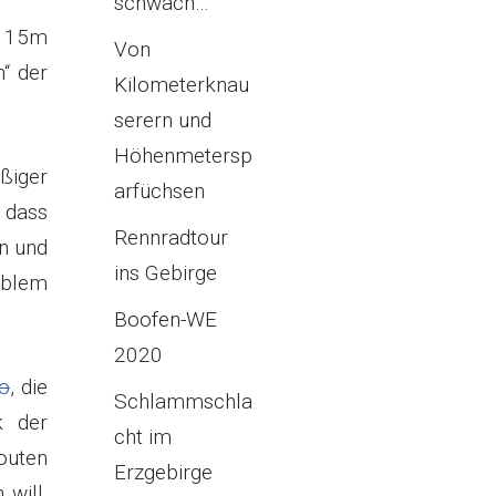
schwach…
d 15m
Von
n“ der
Kilometerknau
serern und
Höhenmetersp
ßiger
arfüchsen
o dass
Rennradtour
in und
ins Gebirge
oblem
Boofen-WE
2020
io
, die
Schlammschla
k der
cht im
routen
Erzgebirge
 will,