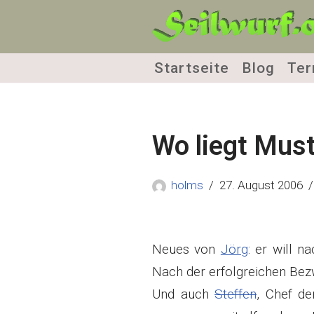
Zum
Inhalt
Startseite
Blog
Ter
springen
Wo liegt Mus
holms
27. August 2006
Neues von
Jörg
: er will n
Nach der erfolgreichen Be
Und auch
Steffen
, Chef d