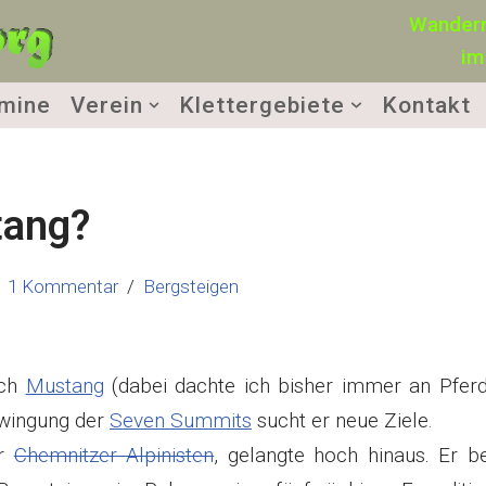
Wandern
im
mine
Verein
Klettergebiete
Kontakt
tang?
1 Kommentar
Bergsteigen
ach
Mustang
(dabei dachte ich bisher immer an Pferde
zwingung der
Seven Summits
sucht er neue Ziele.
er
Chemnitzer Alpinisten
, gelangte hoch hinaus. Er be