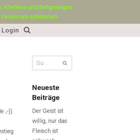
, Klettern und Bergsteigen
 Verein am schönsten
Login
Neueste
Beiträge
Der Geist ist
 ;-)).
willig, nur das
Fleisch ist
stieg