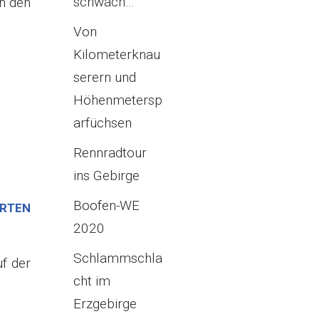
schwach…
n den
Von
Kilometerknau
serern und
Höhenmetersp
arfüchsen
Rennradtour
ins Gebirge
Boofen-WE
RTEN
2020
Schlammschla
uf der
cht im
Erzgebirge