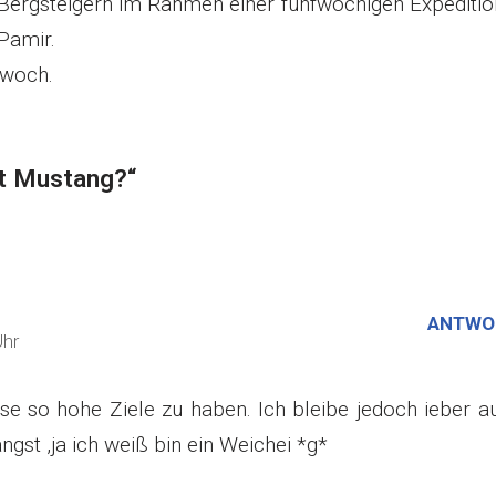
Bergsteigern im Rahmen einer fünfwöchigen Expeditio
Pamir.
woch.
gt Mustang?“
ANTWO
Uhr
sse so hohe Ziele zu haben. Ich bleibe jedoch ieber a
gst ,ja ich weiß bin ein Weichei *g*