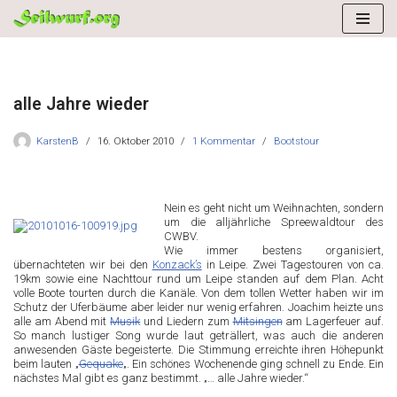
Zum
Inhalt
springen
alle Jahre wieder
KarstenB
16. Oktober 2010
1 Kommentar
Bootstour
Nein es geht nicht um Weihnachten, sondern
um die alljährliche Spreewaldtour des
CWBV.
Wie immer bestens organisiert,
übernachteten wir bei den
Konzack’s
in Leipe. Zwei Tagestouren von ca.
19km sowie eine Nachttour rund um Leipe standen auf dem Plan. Acht
volle Boote tourten durch die Kanäle. Von dem tollen Wetter haben wir im
Schutz der Uferbäume aber leider nur wenig erfahren. Joachim heizte uns
alle am Abend mit
Musik
und Liedern zum
Mitsingen
am Lagerfeuer auf.
So manch lustiger Song wurde laut geträllert, was auch die anderen
anwesenden Gäste begeisterte. Die Stimmung erreichte ihren Höhepunkt
beim lauten „
Gequake
„. Ein schönes Wochenende ging schnell zu Ende. Ein
nächstes Mal gibt es ganz bestimmt. „… alle Jahre wieder.“