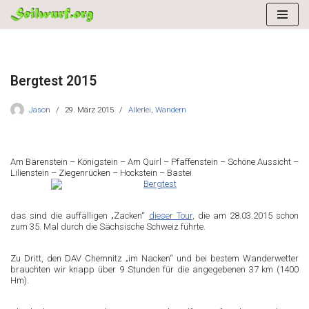
Zum
Inhalt
springen
Bergtest 2015
Jason
29. März 2015
Allerlei
,
Wandern
Am Bärenstein – Königstein – Am Quirl – Pfaffenstein – Schöne Aussicht –
Lilienstein – Ziegenrücken – Hockstein – Bastei
das sind die auffälligen „Zacken“
dieser Tour
, die am 28.03.2015 schon
zum 35. Mal durch die Sächsische Schweiz führte.
Zu Dritt, den DAV Chemnitz „im Nacken“ und bei bestem Wanderwetter
brauchten wir knapp über 9 Stunden für die angegebenen 37 km (1400
Hm).