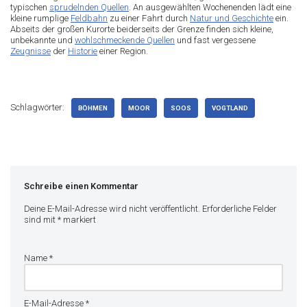
typischen
sprudelnden Quellen
. An ausgewählten Wochenenden lädt eine
kleine rumplige
Feldbahn
zu einer Fahrt durch
Natur und Geschichte
ein.
Abseits der großen Kurorte beiderseits der Grenze finden sich kleine,
unbekannte und
wohlschmeckende Quellen
und fast vergessene
Zeugnisse
der
Historie
einer Region.
Schlagwörter:
BÖHMEN
MOOR
SOOS
VOGTLAND
Schreibe einen Kommentar
Deine E-Mail-Adresse wird nicht veröffentlicht.
Erforderliche Felder
sind mit
*
markiert
Name
*
E-Mail-Adresse
*