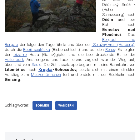
Děčínský Sněžník
(Hoher
Schneeberg) nach
Děčín
und per
Bahn nach
Benešov nad
Ploučnicí
. Das
Bergauf und
Bergab
der folgenden Tage führte uns über den
Strážný vrch (Hutberg)
,
durch die
Bobří soutěska
(Bieberschlucht) und auf den
Ronov
. Es folgten
der
bizarre
Husa (Gans-)gipfel und die beeindruckende Ruine der
Helfenburk
. Anstrengend und faszinierend zugleich war der Weg auf,
über und vom
Sedlo
. Die Schlussetappe begann mit eine Bahnfahrt von
Litoměřice
nach
Krupka
-Bohosudov,
setzte sich mit einem direkten
Aufstieg zum
Mückentürmchen
fort und endete mit der Rückkehr nach
Geising
.
Schlagwörter:
BÖHMEN
WANDERN