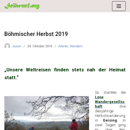
Zum
Inhalt
springen
Böhmischer Herbst 2019
Jason
24. Oktober 2019
Allerlei
,
Wandern
„Unsere Weltreisen finden stets nah der Heimat
statt.“
So startete die
Lose
Wandergesellsc
haft
ihre
diesjährige
Herbstwanderung
in
Geising
. In
zwei Tagen ging
es über den