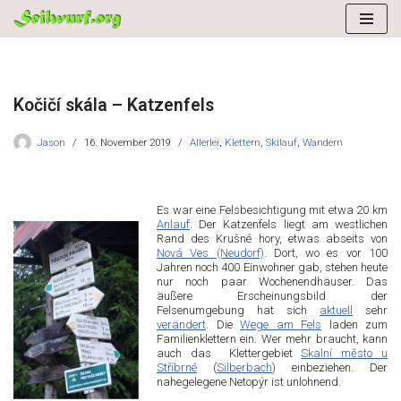
Zum
Inhalt
springen
Kočičí skála – Katzenfels
Jason
16. November 2019
Allerlei
,
Klettern
,
Skilauf
,
Wandern
Es war eine Felsbesichtigung mit etwa 20 km
Anlauf
. Der Katzenfels liegt am westlichen
Rand des
Krušné hory, etwas abseits von
Nová Ves (Neudorf)
. Dort, wo es vor 100
Jahren noch 400 Einwohner gab, stehen heute
nur noch paar Wochenendhäuser. Das
äußere Erscheinungsbild der
Felsenumgebung hat sich
aktuell
sehr
verändert
. Die
Wege am Fels
laden zum
Familienklettern ein. Wer mehr braucht, kann
auch das Klettergebiet
Skalní město u
Stříbrné
(
Silberbach
) einbeziehen. Der
nahegelegene Netopýr ist unlohnend.