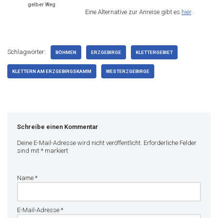
gelber Weg
Eine Alternative zur Anreise gibt es
hier
.
Schlagwörter:
BÖHMEN
ERZGEBIRGE
KLETTERGEBIET
KLETTERN AM ERZGEBIRGSKAMM
WESTERZGEBIRGE
Schreibe einen Kommentar
Deine E-Mail-Adresse wird nicht veröffentlicht.
Erforderliche Felder
sind mit
*
markiert
Name
*
E-Mail-Adresse
*