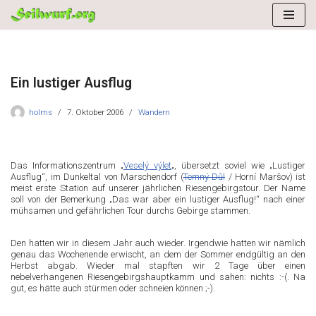
Zum
Inhalt
springen
Ein lustiger Ausflug
holms
7. Oktober 2006
Wandern
Das Informationszentrum „
Veselý výlet
„, übersetzt soviel wie „Lustiger
Ausflug“, im Dunkeltal von Marschendorf (
Temný Důl
/ Horní Maršov) ist
meist erste Station auf unserer jährlichen Riesengebirgstour. Der Name
soll von der Bemerkung „Das war aber ein lustiger Ausflug!“ nach einer
mühsamen und gefährlichen Tour durchs Gebirge stammen.
Den hatten wir in diesem Jahr auch wieder. Irgendwie hatten wir nämlich
genau das Wochenende erwischt, an dem der Sommer endgültig an den
Herbst abgab. Wieder mal stapften wir 2 Tage über einen
nebelverhangenen Riesengebirgshauptkamm und sahen: nichts :-(. Na
gut, es hätte auch stürmen oder schneien können ;-).