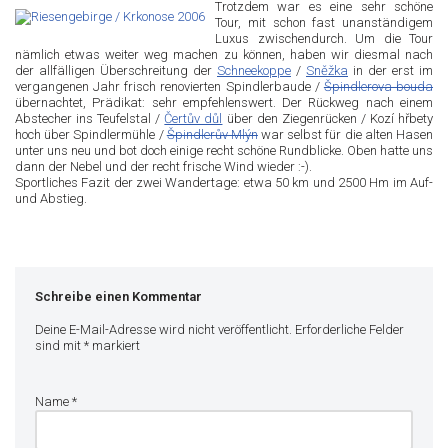
Trotzdem war es eine sehr schöne
Tour, mit schon fast unanständigem
Luxus zwischendurch. Um die Tour
nämlich etwas weiter weg machen zu können, haben wir diesmal nach
der allfälligen Überschreitung der
Schneekoppe
/
Sněžka
in der erst im
vergangenen Jahr frisch renovierten Spindlerbaude /
Špindlerova bouda
übernachtet, Prädikat: sehr empfehlenswert. Der Rückweg nach einem
Abstecher ins Teufelstal /
Čertův důl
über den Ziegenrücken / Kozí hřbety
hoch über Spindlermühle /
Špindlerův Mlýn
war selbst für die alten Hasen
unter uns neu und bot doch einige recht schöne Rundblicke. Oben hatte uns
dann der Nebel und der recht frische Wind wieder :-).
Sportliches Fazit der zwei Wandertage: etwa 50 km und 2500 Hm im Auf-
und Abstieg.
Schreibe einen Kommentar
Deine E-Mail-Adresse wird nicht veröffentlicht.
Erforderliche Felder
sind mit
*
markiert
Name
*