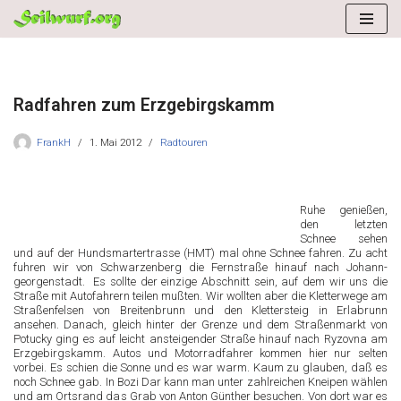
Zum
Inhalt
springen
Radfahren zum Erzgebirgskamm
FrankH
1. Mai 2012
Radtouren
Ruhe genießen,
den letzten
Schnee sehen
und auf der Hundsmartertrasse (HMT) mal ohne Schnee fahren. Zu acht
fuhren wir von Schwarzenberg die Fernstraße hinauf nach Johann-
georgenstadt. Es sollte der einzige Abschnitt sein, auf dem wir uns die
Straße mit Autofahrern teilen mußten. Wir wollten aber die Kletterwege am
Straßenfelsen von Breitenbrunn und den Klettersteig in Erlabrunn
ansehen. Danach, gleich hinter der Grenze und dem Straßenmarkt von
Potucky ging es auf leicht ansteigender Straße hinauf nach Ryzovna am
Erzgebirgskamm. Autos und Motorradfahrer kommen hier nur selten
vorbei. Es schien die Sonne und es war warm. Kaum zu glauben, daß es
noch Schnee gab. In Bozi Dar kann man unter zahlreichen Kneipen wählen
und am Ortsrand das Grab von Anton Günther besuchen. Von dort war es