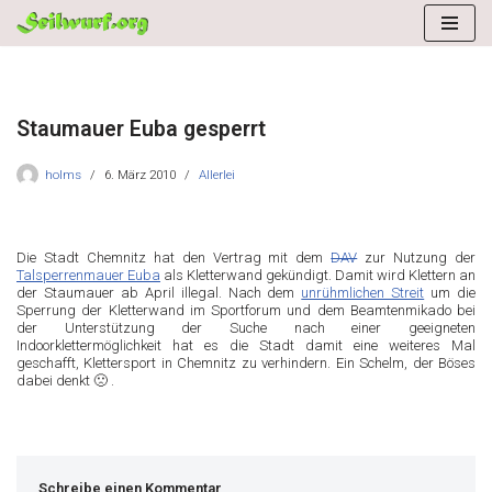
Zum
Inhalt
springen
Staumauer Euba gesperrt
holms
6. März 2010
Allerlei
Die Stadt Chemnitz hat den Vertrag mit dem
DAV
zur Nutzung der
Talsperrenmauer Euba
als Kletterwand gekündigt. Damit wird Klettern an
der Staumauer ab April illegal. Nach dem
unrühmlichen Streit
um die
Sperrung der Kletterwand im Sportforum und dem Beamtenmikado bei
der Unterstützung der Suche nach einer geeigneten
Indoorklettermöglichkeit hat es die Stadt damit eine weiteres Mal
geschafft, Klettersport in Chemnitz zu verhindern. Ein Schelm, der Böses
dabei denkt 🙁 .
Schreibe einen Kommentar