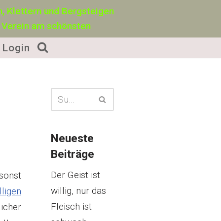
, Klettern und Bergsteigen
 Verein am schönsten
Login
Neueste
Beiträge
Der Geist ist
sonst
willig, nur das
lligen
Fleisch ist
icher