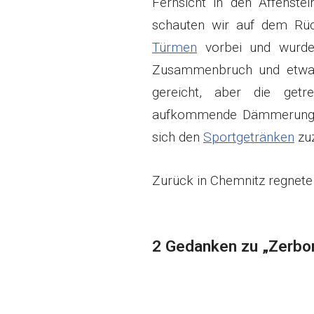
Fernsicht in den Affenst
schauten wir auf dem Rü
Türmen
vorbei und wurden
Zusammenbruch und etwa 
gereicht, aber die getr
aufkommende Dämmerung e
sich den
Sportgetränken
zuz
Zurück in Chemnitz regnete
2 Gedanken zu „Zerbo