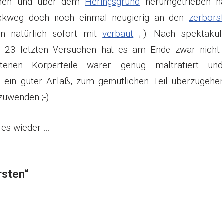
einen und über dem
Heringsgrund
herumgetrieben ha
ckweg doch noch einmal neugierig an den
zerbors
 natürlich sofort mit
verbaut
;-). Nach spektaku
23 letzten Versuchen hat es am Ende zwar nicht
etenen Körperteile waren genug malträtiert un
in guter Anlaß, zum gemütlichen Teil überzugehe
uwenden ;-).
 es wieder …
rsten“