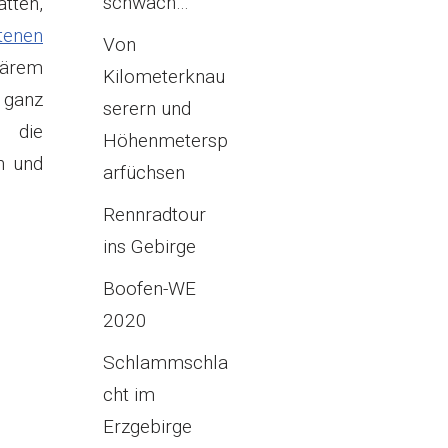
schwach…
tten,
tenen
Von
lärem
Kilometerknau
 ganz
serern und
d die
Höhenmetersp
n und
arfüchsen
Rennradtour
ins Gebirge
Boofen-WE
2020
Schlammschla
cht im
Erzgebirge