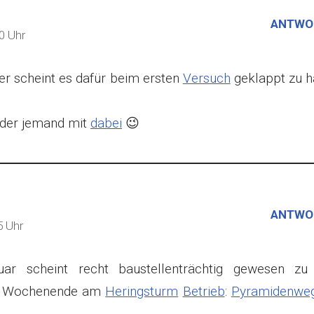
ANTWO
0 Uhr
r scheint es dafür beim ersten
Versuch
geklappt zu h
eder jemand mit
dabei
😉
ANTWO
5 Uhr
uar scheint recht baustellenträchtig gewesen zu 
tes Wochenende am
Heringsturm
Betrieb
:
Pyramidenweg