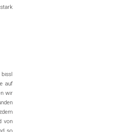
stark
 bissl
e auf
en wir
unden
tzdem
d von
nd so