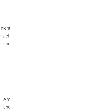
nicht
 sich
ir und
e. Am
. Und