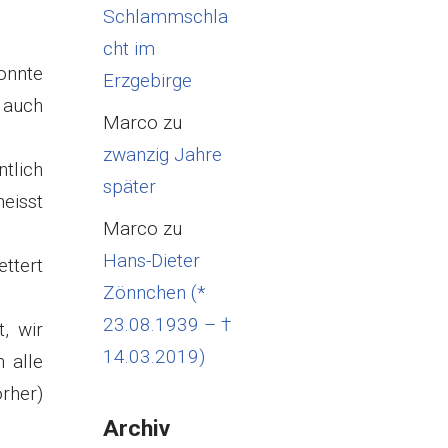
Schlammschla
cht im
konnte
Erzgebirge
 auch
Marco
zu
zwanzig Jahre
tlich
später
eisst
Marco
zu
Hans-Dieter
ttert
Zönnchen (*
23.08.1939 – †
, wir
14.03.2019)
 alle
her)
Archiv