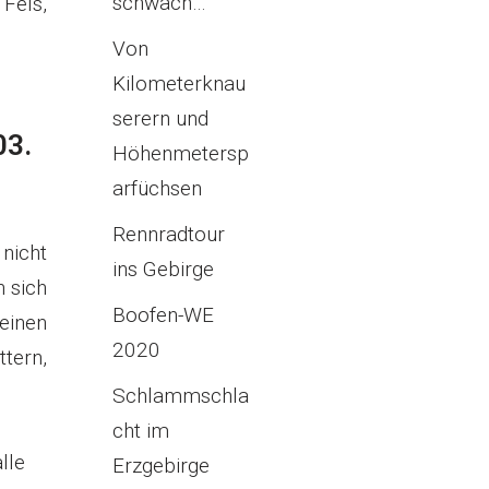
schwach…
Fels,
Von
Kilometerknau
serern und
03.
Höhenmetersp
arfüchsen
Rennradtour
nicht
ins Gebirge
n sich
Boofen-WE
einen
2020
tern,
Schlammschla
cht im
lle
Erzgebirge