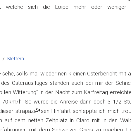
, welche sich die Loipe mehr oder weniger 
8
Klettern
 sehe, solls mal wieder nen kleinen Osterbericht mit a
des Osterausfluges standen auch bei mir der Schne
llen Witterung“ in der Nacht zum Karfreitag erreicht
ca. 70km/h. So wurde die Anreise dann doch 3 1/2 St
dieser strapaziÃ¶sen Hinfahrt schleppte ich mich tro
 auf dem netten Zeltplatz in Claro mit in den Wal
 Erfahrungen mit dem Schweizer Gneis zu machen. U