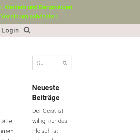
, Klettern und Bergsteigen
 Verein am schönsten
Login
Neueste
Beiträge
Der Geist ist
willig, nur das
tätte.
Fleisch ist
nahmen