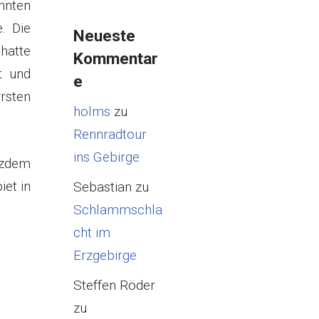
hnten
. Die
Neueste
hatte
Kommentar
t und
e
rrsten
holms
zu
Rennradtour
ins Gebirge
tzdem
iet in
Sebastian
zu
Schlammschla
cht im
Erzgebirge
Steffen Röder
zu