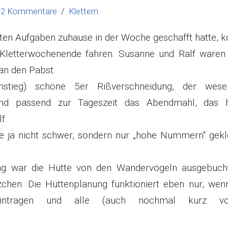
2 Kommentare
Klettern
gten Aufgaben zuhause in der Woche geschafft hatte, 
s Kletterwochenende fahren. Susanne und Ralf waren
an den Pabst.
tieg) schöne 5er Rißverschneidung, der wesen
 und passend zur Tageszeit das Abendmahl, das h
f.
e ja nicht schwer, sondern nur „hohe Nummern“ gekle
ng war die Hütte von den Wandervögeln ausgebucht
chen. Die Hüttenplanung funktioniert eben nur, wenn
ntragen und alle (auch nochmal kurz vor